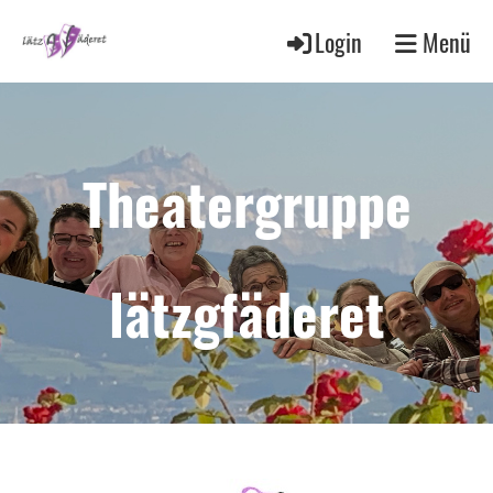
Login
Menü
Theatergruppe
lätzgfäderet