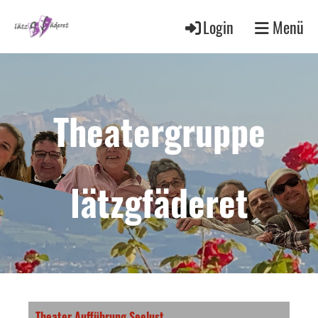
Login
Menü
Theatergruppe
lätzgfäderet
Theater Aufführung Seelust