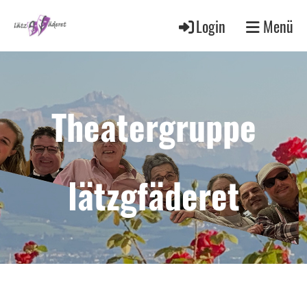
Login
Menü
Theatergruppe
lätzgfäderet