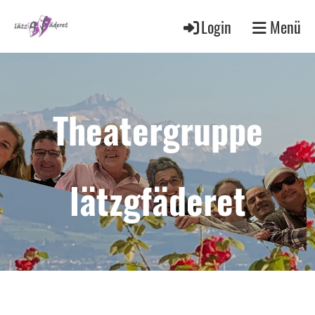
Login
Menü
Theatergruppe
lätzgfäderet